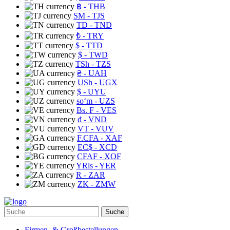
฿
- THB
ЅМ
- TJS
TD
- TND
₺
- TRY
$
- TTD
$
- TWD
TSh
- TZS
₴
- UAH
USh
- UGX
$
- UYU
soʻm
- UZS
Bs. F
- VES
₫
- VND
VT
- VUV
F.CFA
- XAF
EC$
- XCD
CFAF
- XOF
YRls
- YER
R
- ZAR
ZK
- ZMW
Suche
Firmen- & Großbestellungen