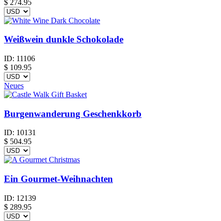
$
274.95
Weißwein dunkle Schokolade
ID:
11106
$
109.95
Neues
Burgenwanderung Geschenkkorb
ID:
10131
$
504.95
Ein Gourmet-Weihnachten
ID:
12139
$
289.95