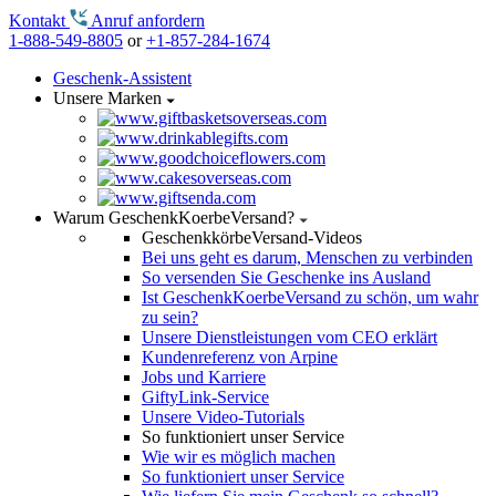
Kontakt
Anruf anfordern
1-888-549-8805
or
+1-857-284-1674
Geschenk-Assistent
Unsere Marken
Warum GeschenkKoerbeVersand?
GeschenkkörbeVersand-Videos
Bei uns geht es darum, Menschen zu verbinden
So versenden Sie Geschenke ins Ausland
Ist GeschenkKoerbeVersand zu schön, um wahr
zu sein?
Unsere Dienstleistungen vom CEO erklärt
Kundenreferenz von Arpine
Jobs und Karriere
GiftyLink-Service
Unsere Video-Tutorials
So funktioniert unser Service
Wie wir es möglich machen
So funktioniert unser Service