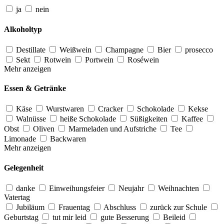
ja
nein
Alkoholtyp
Destillate
Weißwein
Champagne
Bier
prosecco
Sekt
Rotwein
Portwein
Roséwein
Mehr anzeigen
Essen & Getränke
Käse
Wurstwaren
Cracker
Schokolade
Kekse
Walnüsse
heiße Schokolade
Süßigkeiten
Kaffee
Obst
Oliven
Marmeladen und Aufstriche
Tee
Limonade
Backwaren
Mehr anzeigen
Gelegenheit
danke
Einweihungsfeier
Neujahr
Weihnachten
Vatertag
Jubiläum
Frauentag
Abschluss
zurück zur Schule
Geburtstag
tut mir leid
gute Besserung
Beileid