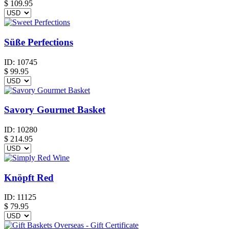
$
109.95
Süße Perfections
ID:
10745
$
99.95
Savory Gourmet Basket
ID:
10280
$
214.95
Knöpft Red
ID:
11125
$
79.95