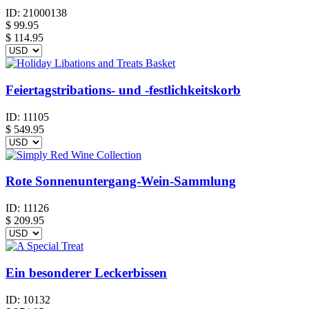
ID:
21000138
$
99.95
$ 114.95
Feiertagstribations- und -festlichkeitskorb
ID:
11105
$
549.95
Rote Sonnenuntergang-Wein-Sammlung
ID:
11126
$
209.95
Ein besonderer Leckerbissen
ID:
10132