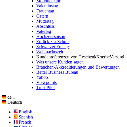
Mondneujahr
Valentinstag
Frauentag
Ostern
Muttertag
Abschluss
Vatertag
Hochzeitssaison
Zurück zur Schule
Schwarzer Freitag
Weihnachtszeit
Kundenreferenzen von GeschenkKoerbeVersand
Was unsere Kunden sagen
Branchen-Akkreditierungen und Bewertungen
Better Business Bureau
Yahoo
Viewpoints
Trust Pilot
de
Deutsch
English
Spanish
French