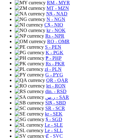
RM
- MYR
MT
- MZN
N$
- NAD
N
- NGN
C$
- NIO
kr
- NOK
Rs
- NPR
RO
- OMR
S
- PEN
K
- PGK
₱
- PHP
Rs
- PKR
zł
- PLN
G
- PYG
QR
- QAR
lei
- RON
din.
- RSD
ر.س
- SAR
SI$
- SBD
SR
- SCR
kr
- SEK
$
- SGD
Le
- SLE
Le
- SLL
₡
- SVC