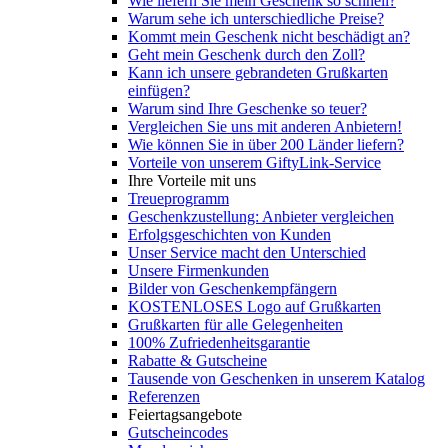
Wie liefern Sie mein Geschenk so schnell?
Warum sehe ich unterschiedliche Preise?
Kommt mein Geschenk nicht beschädigt an?
Geht mein Geschenk durch den Zoll?
Kann ich unsere gebrandeten Grußkarten
einfügen?
Warum sind Ihre Geschenke so teuer?
Vergleichen Sie uns mit anderen Anbietern!
Wie können Sie in über 200 Länder liefern?
Vorteile von unserem GiftyLink-Service
Ihre Vorteile mit uns
Treueprogramm
Geschenkzustellung: Anbieter vergleichen
Erfolgsgeschichten von Kunden
Unser Service macht den Unterschied
Unsere Firmenkunden
Bilder von Geschenkempfängern
KOSTENLOSES Logo auf Grußkarten
Grußkarten für alle Gelegenheiten
100% Zufriedenheitsgarantie
Rabatte & Gutscheine
Tausende von Geschenken in unserem Katalog
Referenzen
Feiertagsangebote
Gutscheincodes