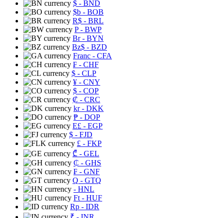
$
- BND
$b
- BOB
R$
- BRL
P
- BWP
Br
- BYN
Bz$
- BZD
Franc
- CFA
₣
- CHF
$
- CLP
¥
- CNY
$
- COP
₡
- CRC
kr
- DKK
₱
- DOP
E£
- EGP
$
- FJD
£
- FKP
₾
- GEL
₵
- GHS
₣
- GNF
Q
- GTQ
- HNL
Ft
- HUF
Rp
- IDR
₹
- INR