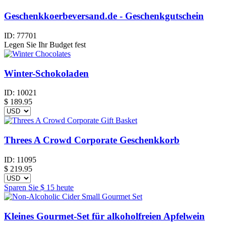
Geschenkkoerbeversand.de - Geschenkgutschein
ID:
77701
Legen Sie Ihr Budget fest
Winter-Schokoladen
ID:
10021
$
189.95
Threes A Crowd Corporate Geschenkkorb
ID:
11095
$
219.95
Sparen Sie
$ 15
heute
Kleines Gourmet-Set für alkoholfreien Apfelwein