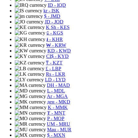
ID
- IQD
kr
- ISK
$
- JMD
JD
- JOD
K Sh
- KES
⃀
- KGS
៛
- KHR
₩
- KRW
KD
- KWD
CI$
- KYD
₸
- KZT
£
- LBP
Rs
- LKR
LD
- LYD
DH
- MAD
L
- MDL
Ar
- MGA
ден
- MKD
K
- MMK
₮
- MNT
P
- MOP
UM
- MRU
Mau
- MUR
$
- MXN