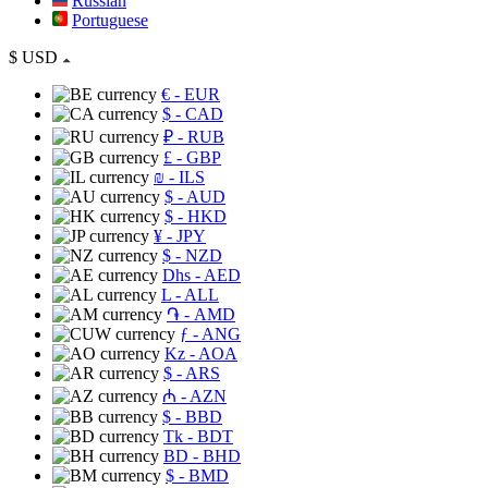
Russian
Portuguese
$
USD
€
- EUR
$
- CAD
₽
- RUB
£
- GBP
₪
- ILS
$
- AUD
$
- HKD
¥
- JPY
$
- NZD
Dhs
- AED
L
- ALL
֏
- AMD
ƒ
- ANG
Kz
- AOA
$
- ARS
₼
- AZN
$
- BBD
Tk
- BDT
BD
- BHD
$
- BMD