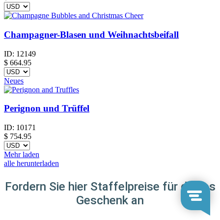
Champagner-Blasen und Weihnachtsbeifall
ID:
12149
$
664.95
Neues
Perignon und Trüffel
ID:
10171
$
754.95
Mehr laden
alle herunterladen
Fordern Sie hier Staffelpreise für dieses
Geschenk an