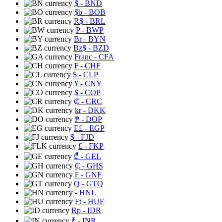
$
- BND
$b
- BOB
R$
- BRL
P
- BWP
Br
- BYN
Bz$
- BZD
Franc
- CFA
₣
- CHF
$
- CLP
¥
- CNY
$
- COP
₡
- CRC
kr
- DKK
₱
- DOP
E£
- EGP
$
- FJD
£
- FKP
₾
- GEL
₵
- GHS
₣
- GNF
Q
- GTQ
- HNL
Ft
- HUF
Rp
- IDR
₹
- INR