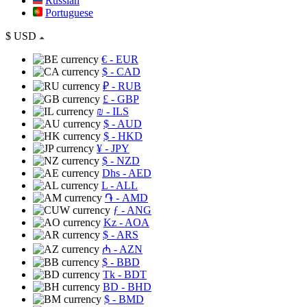
Russian
Portuguese
$
USD
€
- EUR
$
- CAD
₽
- RUB
£
- GBP
₪
- ILS
$
- AUD
$
- HKD
¥
- JPY
$
- NZD
Dhs
- AED
L
- ALL
֏
- AMD
ƒ
- ANG
Kz
- AOA
$
- ARS
₼
- AZN
$
- BBD
Tk
- BDT
BD
- BHD
$
- BMD