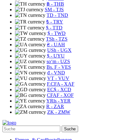
฿
- THB
ЅМ
- TJS
TD
- TND
₺
- TRY
$
- TTD
$
- TWD
TSh
- TZS
₴
- UAH
USh
- UGX
$
- UYU
soʻm
- UZS
Bs. F
- VES
₫
- VND
VT
- VUV
F.CFA
- XAF
EC$
- XCD
CFAF
- XOF
YRls
- YER
R
- ZAR
ZK
- ZMW
Suche
Firmen- & Großbestellungen