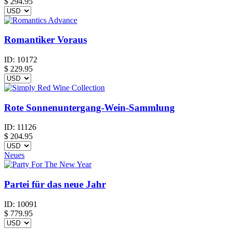
$
294.95
Romantiker Voraus
ID:
10172
$
229.95
Rote Sonnenuntergang-Wein-Sammlung
ID:
11126
$
204.95
Neues
Partei für das neue Jahr
ID:
10091
$
779.95