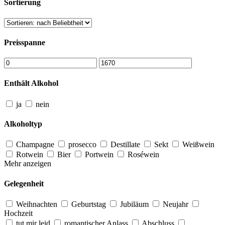
Sortierung
Preisspanne
Enthält Alkohol
ja
nein
Alkoholtyp
Champagne
prosecco
Destillate
Sekt
Weißwein
Rotwein
Bier
Portwein
Roséwein
Mehr anzeigen
Gelegenheit
Weihnachten
Geburtstag
Jubiläum
Neujahr
Hochzeit
tut mir leid
romantischer Anlass
Abschluss