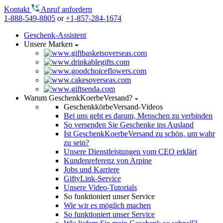
Kontakt
Anruf anfordern
1-888-549-8805
or
+1-857-284-1674
Geschenk-Assistent
Unsere Marken
Warum GeschenkKoerbeVersand?
GeschenkkörbeVersand-Videos
Bei uns geht es darum, Menschen zu verbinden
So versenden Sie Geschenke ins Ausland
Ist GeschenkKoerbeVersand zu schön, um wahr
zu sein?
Unsere Dienstleistungen vom CEO erklärt
Kundenreferenz von Arpine
Jobs und Karriere
GiftyLink-Service
Unsere Video-Tutorials
So funktioniert unser Service
Wie wir es möglich machen
So funktioniert unser Service