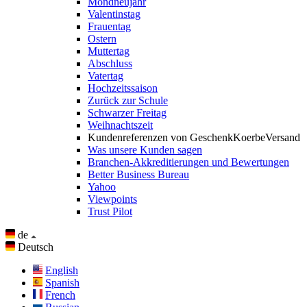
Mondneujahr
Valentinstag
Frauentag
Ostern
Muttertag
Abschluss
Vatertag
Hochzeitssaison
Zurück zur Schule
Schwarzer Freitag
Weihnachtszeit
Kundenreferenzen von GeschenkKoerbeVersand
Was unsere Kunden sagen
Branchen-Akkreditierungen und Bewertungen
Better Business Bureau
Yahoo
Viewpoints
Trust Pilot
de
Deutsch
English
Spanish
French