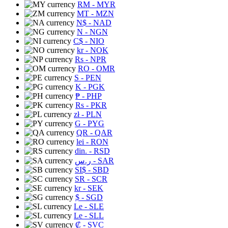
RM
- MYR
MT
- MZN
N$
- NAD
N
- NGN
C$
- NIO
kr
- NOK
Rs
- NPR
RO
- OMR
S
- PEN
K
- PGK
₱
- PHP
Rs
- PKR
zł
- PLN
G
- PYG
QR
- QAR
lei
- RON
din.
- RSD
ر.س
- SAR
SI$
- SBD
SR
- SCR
kr
- SEK
$
- SGD
Le
- SLE
Le
- SLL
₡
- SVC