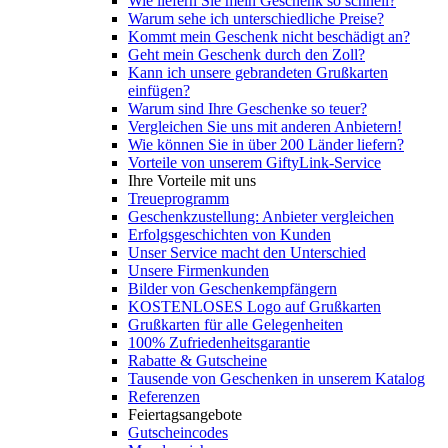
Wie liefern Sie mein Geschenk so schnell?
Warum sehe ich unterschiedliche Preise?
Kommt mein Geschenk nicht beschädigt an?
Geht mein Geschenk durch den Zoll?
Kann ich unsere gebrandeten Grußkarten
einfügen?
Warum sind Ihre Geschenke so teuer?
Vergleichen Sie uns mit anderen Anbietern!
Wie können Sie in über 200 Länder liefern?
Vorteile von unserem GiftyLink-Service
Ihre Vorteile mit uns
Treueprogramm
Geschenkzustellung: Anbieter vergleichen
Erfolgsgeschichten von Kunden
Unser Service macht den Unterschied
Unsere Firmenkunden
Bilder von Geschenkempfängern
KOSTENLOSES Logo auf Grußkarten
Grußkarten für alle Gelegenheiten
100% Zufriedenheitsgarantie
Rabatte & Gutscheine
Tausende von Geschenken in unserem Katalog
Referenzen
Feiertagsangebote
Gutscheincodes