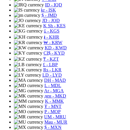
ID
- IQD
kr
- ISK
$
- JMD
JD
- JOD
K Sh
- KES
⃀
- KGS
៛
- KHR
₩
- KRW
KD
- KWD
CI$
- KYD
₸
- KZT
£
- LBP
Rs
- LKR
LD
- LYD
DH
- MAD
L
- MDL
Ar
- MGA
ден
- MKD
K
- MMK
₮
- MNT
P
- MOP
UM
- MRU
Mau
- MUR
$
- MXN