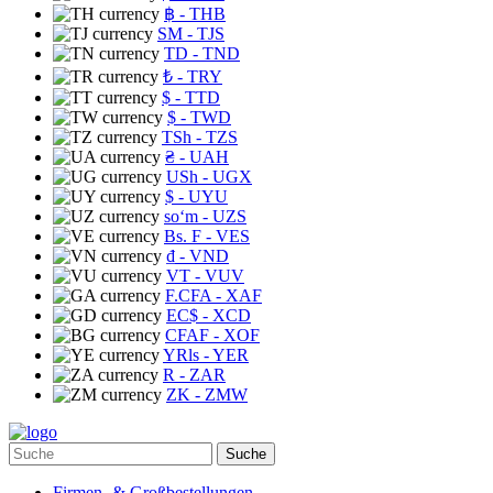
฿
- THB
ЅМ
- TJS
TD
- TND
₺
- TRY
$
- TTD
$
- TWD
TSh
- TZS
₴
- UAH
USh
- UGX
$
- UYU
soʻm
- UZS
Bs. F
- VES
₫
- VND
VT
- VUV
F.CFA
- XAF
EC$
- XCD
CFAF
- XOF
YRls
- YER
R
- ZAR
ZK
- ZMW
Suche
Firmen- & Großbestellungen