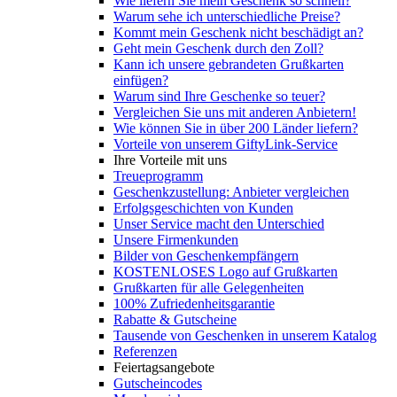
Wie liefern Sie mein Geschenk so schnell?
Warum sehe ich unterschiedliche Preise?
Kommt mein Geschenk nicht beschädigt an?
Geht mein Geschenk durch den Zoll?
Kann ich unsere gebrandeten Grußkarten
einfügen?
Warum sind Ihre Geschenke so teuer?
Vergleichen Sie uns mit anderen Anbietern!
Wie können Sie in über 200 Länder liefern?
Vorteile von unserem GiftyLink-Service
Ihre Vorteile mit uns
Treueprogramm
Geschenkzustellung: Anbieter vergleichen
Erfolgsgeschichten von Kunden
Unser Service macht den Unterschied
Unsere Firmenkunden
Bilder von Geschenkempfängern
KOSTENLOSES Logo auf Grußkarten
Grußkarten für alle Gelegenheiten
100% Zufriedenheitsgarantie
Rabatte & Gutscheine
Tausende von Geschenken in unserem Katalog
Referenzen
Feiertagsangebote
Gutscheincodes