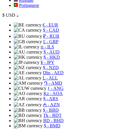
Russian
Portuguese
$
USD
€
- EUR
$
- CAD
₽
- RUB
£
- GBP
₪
- ILS
$
- AUD
$
- HKD
¥
- JPY
$
- NZD
Dhs
- AED
L
- ALL
֏
- AMD
ƒ
- ANG
Kz
- AOA
$
- ARS
₼
- AZN
$
- BBD
Tk
- BDT
BD
- BHD
$
- BMD