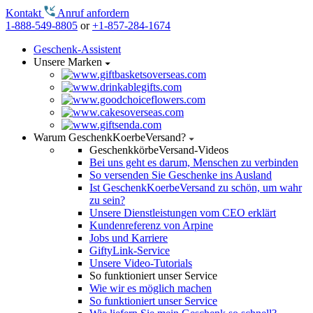
Kontakt
Anruf anfordern
1-888-549-8805
or
+1-857-284-1674
Geschenk-Assistent
Unsere Marken
Warum GeschenkKoerbeVersand?
GeschenkkörbeVersand-Videos
Bei uns geht es darum, Menschen zu verbinden
So versenden Sie Geschenke ins Ausland
Ist GeschenkKoerbeVersand zu schön, um wahr
zu sein?
Unsere Dienstleistungen vom CEO erklärt
Kundenreferenz von Arpine
Jobs und Karriere
GiftyLink-Service
Unsere Video-Tutorials
So funktioniert unser Service
Wie wir es möglich machen
So funktioniert unser Service