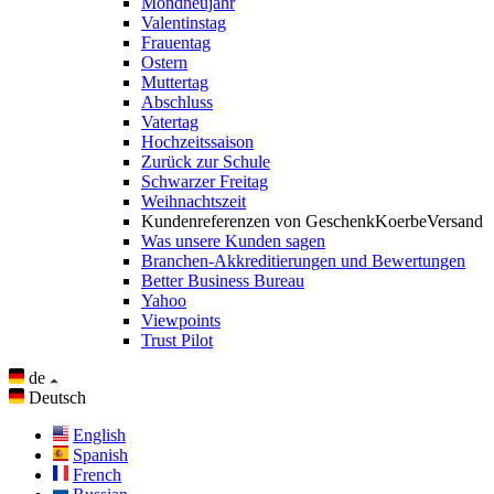
Mondneujahr
Valentinstag
Frauentag
Ostern
Muttertag
Abschluss
Vatertag
Hochzeitssaison
Zurück zur Schule
Schwarzer Freitag
Weihnachtszeit
Kundenreferenzen von GeschenkKoerbeVersand
Was unsere Kunden sagen
Branchen-Akkreditierungen und Bewertungen
Better Business Bureau
Yahoo
Viewpoints
Trust Pilot
de
Deutsch
English
Spanish
French