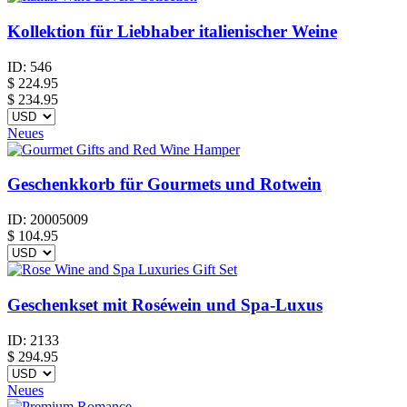
Kollektion für Liebhaber italienischer Weine
ID:
546
$
224.95
$ 234.95
Neues
Geschenkkorb für Gourmets und Rotwein
ID:
20005009
$
104.95
Geschenkset mit Roséwein und Spa-Luxus
ID:
2133
$
294.95
Neues