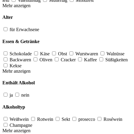
leid
Valentinstag
Muttertag
Mondfest
Mehr anzeigen
Alter
für Erwachsene
Essen & Getränke
Schokolade
Käse
Obst
Wurstwaren
Walnüsse
Backwaren
Oliven
Cracker
Kaffee
Süßigkeiten
Kekse
Mehr anzeigen
Enthält Alkohol
ja
nein
Alkoholtyp
Weißwein
Rotwein
Sekt
prosecco
Roséwein
Champagne
Mehr anzeigen