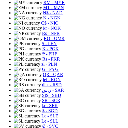
RM
- MYR
MT
- MZN
N$
- NAD
N
- NGN
C$
- NIO
kr
- NOK
Rs
- NPR
RO
- OMR
S
- PEN
K
- PGK
₱
- PHP
Rs
- PKR
zł
- PLN
G
- PYG
QR
- QAR
lei
- RON
din.
- RSD
ر.س
- SAR
SI$
- SBD
SR
- SCR
kr
- SEK
$
- SGD
Le
- SLE
Le
- SLL
₡
- SVC