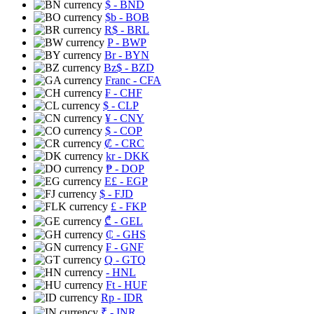
$
- BND
$b
- BOB
R$
- BRL
P
- BWP
Br
- BYN
Bz$
- BZD
Franc
- CFA
₣
- CHF
$
- CLP
¥
- CNY
$
- COP
₡
- CRC
kr
- DKK
₱
- DOP
E£
- EGP
$
- FJD
£
- FKP
₾
- GEL
₵
- GHS
₣
- GNF
Q
- GTQ
- HNL
Ft
- HUF
Rp
- IDR
₹
- INR