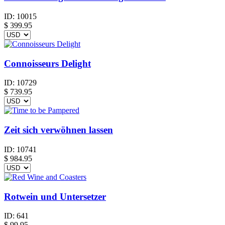
ID:
10015
$
399.95
Connoisseurs Delight
ID:
10729
$
739.95
Zeit sich verwöhnen lassen
ID:
10741
$
984.95
Rotwein und Untersetzer
ID:
641
$
99.95