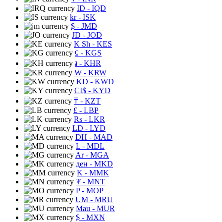
ID
- IQD
kr
- ISK
$
- JMD
JD
- JOD
K Sh
- KES
⃀
- KGS
៛
- KHR
₩
- KRW
KD
- KWD
CI$
- KYD
₸
- KZT
£
- LBP
Rs
- LKR
LD
- LYD
DH
- MAD
L
- MDL
Ar
- MGA
ден
- MKD
K
- MMK
₮
- MNT
P
- MOP
UM
- MRU
Mau
- MUR
$
- MXN