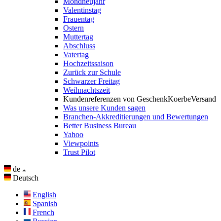
Mondneujahr
Valentinstag
Frauentag
Ostern
Muttertag
Abschluss
Vatertag
Hochzeitssaison
Zurück zur Schule
Schwarzer Freitag
Weihnachtszeit
Kundenreferenzen von GeschenkKoerbeVersand
Was unsere Kunden sagen
Branchen-Akkreditierungen und Bewertungen
Better Business Bureau
Yahoo
Viewpoints
Trust Pilot
de
Deutsch
English
Spanish
French