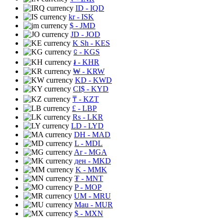
ID
- IQD
kr
- ISK
$
- JMD
JD
- JOD
K Sh
- KES
⃀
- KGS
៛
- KHR
₩
- KRW
KD
- KWD
CI$
- KYD
₸
- KZT
£
- LBP
Rs
- LKR
LD
- LYD
DH
- MAD
L
- MDL
Ar
- MGA
ден
- MKD
K
- MMK
₮
- MNT
P
- MOP
UM
- MRU
Mau
- MUR
$
- MXN