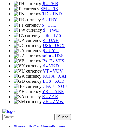
฿
- THB
ЅМ
- TJS
TD
- TND
₺
- TRY
$
- TTD
$
- TWD
TSh
- TZS
₴
- UAH
USh
- UGX
$
- UYU
soʻm
- UZS
Bs. F
- VES
₫
- VND
VT
- VUV
F.CFA
- XAF
EC$
- XCD
CFAF
- XOF
YRls
- YER
R
- ZAR
ZK
- ZMW
Suche
Firmen- & Großbestellungen