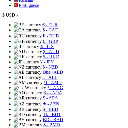
Russian
Portuguese
$
USD
€
- EUR
$
- CAD
₽
- RUB
£
- GBP
₪
- ILS
$
- AUD
$
- HKD
¥
- JPY
$
- NZD
Dhs
- AED
L
- ALL
֏
- AMD
ƒ
- ANG
Kz
- AOA
$
- ARS
₼
- AZN
$
- BBD
Tk
- BDT
BD
- BHD
$
- BMD