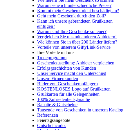
Wie liefern Sie mein Geschenk so schnell?
Warum sehe ich unterschiedliche Preise?
Kommt mein Geschenk nicht beschädigt an?
Geht mein Geschenk durch den Zoll?
Kann ich unsere gebrandeten Grußkarten
einfügen?
Warum sind Ihre Geschenke so teuer?
Vergleichen Sie uns mit anderen Anbietern!
Wie können Sie in über 200 Länder liefern?
Vorteile von unserem GiftyLink-Service
Ihre Vorteile mit uns
Treueprogramm
Geschenkzustellung: Anbieter vergleichen
Erfolgsgeschichten von Kunden
Unser Service macht den Unterschied
Unsere Firmenkunden
Bilder von Geschenkempfängern
KOSTENLOSES Logo auf Grußkarten
Grußkarten für alle Gelegenheiten
100% Zufriedenheitsgarantie
Rabatte & Gutscheine
Tausende von Geschenken in unserem Katalog
Referenzen
Feiertagsangebote
Gutscheincodes