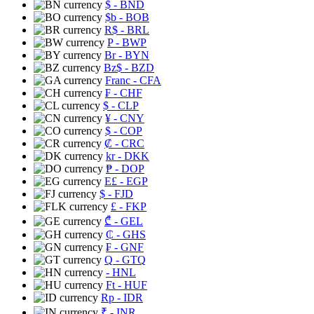
$
- BND
$b
- BOB
R$
- BRL
P
- BWP
Br
- BYN
Bz$
- BZD
Franc
- CFA
₣
- CHF
$
- CLP
¥
- CNY
$
- COP
₡
- CRC
kr
- DKK
₱
- DOP
E£
- EGP
$
- FJD
£
- FKP
₾
- GEL
₵
- GHS
₣
- GNF
Q
- GTQ
- HNL
Ft
- HUF
Rp
- IDR
₹
- INR