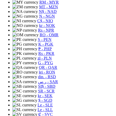
RM
- MYR
MT
- MZN
N$
- NAD
N
- NGN
C$
- NIO
kr
- NOK
Rs
- NPR
RO
- OMR
S
- PEN
K
- PGK
₱
- PHP
Rs
- PKR
zł
- PLN
G
- PYG
QR
- QAR
lei
- RON
din.
- RSD
ر.س
- SAR
SI$
- SBD
SR
- SCR
kr
- SEK
$
- SGD
Le
- SLE
Le
- SLL
₡
- SVC