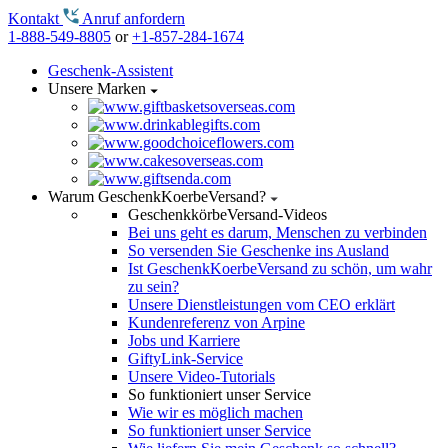
Kontakt
Anruf anfordern
1-888-549-8805
or
+1-857-284-1674
Geschenk-Assistent
Unsere Marken
Warum GeschenkKoerbeVersand?
GeschenkkörbeVersand-Videos
Bei uns geht es darum, Menschen zu verbinden
So versenden Sie Geschenke ins Ausland
Ist GeschenkKoerbeVersand zu schön, um wahr
zu sein?
Unsere Dienstleistungen vom CEO erklärt
Kundenreferenz von Arpine
Jobs und Karriere
GiftyLink-Service
Unsere Video-Tutorials
So funktioniert unser Service
Wie wir es möglich machen
So funktioniert unser Service