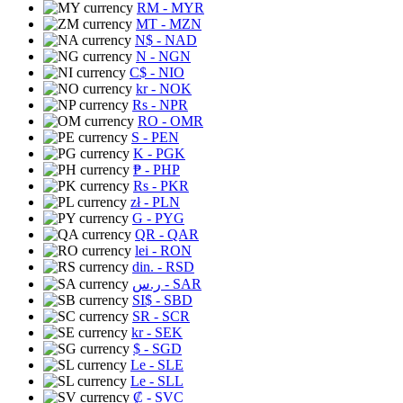
RM
- MYR
MT
- MZN
N$
- NAD
N
- NGN
C$
- NIO
kr
- NOK
Rs
- NPR
RO
- OMR
S
- PEN
K
- PGK
₱
- PHP
Rs
- PKR
zł
- PLN
G
- PYG
QR
- QAR
lei
- RON
din.
- RSD
ر.س
- SAR
SI$
- SBD
SR
- SCR
kr
- SEK
$
- SGD
Le
- SLE
Le
- SLL
₡
- SVC