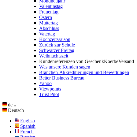
Mondneujahr
Valentinstag
Frauentag
Ostern
Muttertag
Abschluss
Vatertag
Hochzeitssaison
Zurück zur Schule
Schwarzer Freitag
Weihnachtszeit
Kundenreferenzen von GeschenkKoerbeVersand
Was unsere Kunden sagen
Branchen-Akkreditierungen und Bewertungen
Better Business Bureau
Yahoo
Viewpoints
Trust Pilot
de
Deutsch
English
Spanish
French