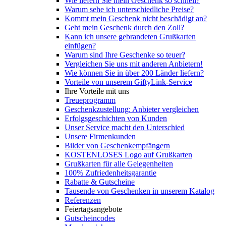
Wie liefern Sie mein Geschenk so schnell?
Warum sehe ich unterschiedliche Preise?
Kommt mein Geschenk nicht beschädigt an?
Geht mein Geschenk durch den Zoll?
Kann ich unsere gebrandeten Grußkarten
einfügen?
Warum sind Ihre Geschenke so teuer?
Vergleichen Sie uns mit anderen Anbietern!
Wie können Sie in über 200 Länder liefern?
Vorteile von unserem GiftyLink-Service
Ihre Vorteile mit uns
Treueprogramm
Geschenkzustellung: Anbieter vergleichen
Erfolgsgeschichten von Kunden
Unser Service macht den Unterschied
Unsere Firmenkunden
Bilder von Geschenkempfängern
KOSTENLOSES Logo auf Grußkarten
Grußkarten für alle Gelegenheiten
100% Zufriedenheitsgarantie
Rabatte & Gutscheine
Tausende von Geschenken in unserem Katalog
Referenzen
Feiertagsangebote
Gutscheincodes