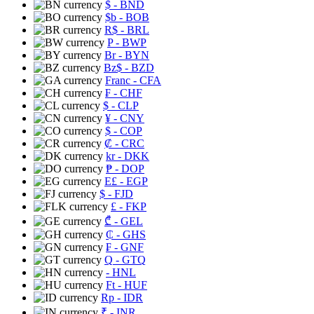
$
- BND
$b
- BOB
R$
- BRL
P
- BWP
Br
- BYN
Bz$
- BZD
Franc
- CFA
₣
- CHF
$
- CLP
¥
- CNY
$
- COP
₡
- CRC
kr
- DKK
₱
- DOP
E£
- EGP
$
- FJD
£
- FKP
₾
- GEL
₵
- GHS
₣
- GNF
Q
- GTQ
- HNL
Ft
- HUF
Rp
- IDR
₹
- INR