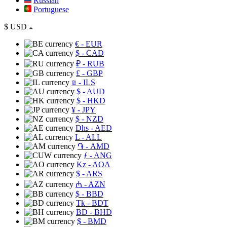
Russian
Portuguese
$
USD
€
- EUR
$
- CAD
₽
- RUB
£
- GBP
₪
- ILS
$
- AUD
$
- HKD
¥
- JPY
$
- NZD
Dhs
- AED
L
- ALL
֏
- AMD
ƒ
- ANG
Kz
- AOA
$
- ARS
₼
- AZN
$
- BBD
Tk
- BDT
BD
- BHD
$
- BMD