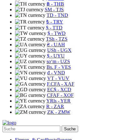
฿
- THB
ЅМ
- TJS
TD
- TND
₺
- TRY
$
- TTD
$
- TWD
TSh
- TZS
₴
- UAH
USh
- UGX
$
- UYU
soʻm
- UZS
Bs. F
- VES
₫
- VND
VT
- VUV
F.CFA
- XAF
EC$
- XCD
CFAF
- XOF
YRls
- YER
R
- ZAR
ZK
- ZMW
Suche
Firmen- & Großbestellungen