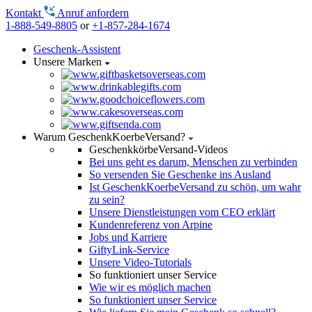
Kontakt
Anruf anfordern
1-888-549-8805
or
+1-857-284-1674
Geschenk-Assistent
Unsere Marken
Warum GeschenkKoerbeVersand?
GeschenkkörbeVersand-Videos
Bei uns geht es darum, Menschen zu verbinden
So versenden Sie Geschenke ins Ausland
Ist GeschenkKoerbeVersand zu schön, um wahr
zu sein?
Unsere Dienstleistungen vom CEO erklärt
Kundenreferenz von Arpine
Jobs und Karriere
GiftyLink-Service
Unsere Video-Tutorials
So funktioniert unser Service
Wie wir es möglich machen
So funktioniert unser Service