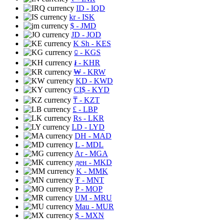
ID
- IQD
kr
- ISK
$
- JMD
JD
- JOD
K Sh
- KES
⃀
- KGS
៛
- KHR
₩
- KRW
KD
- KWD
CI$
- KYD
₸
- KZT
£
- LBP
Rs
- LKR
LD
- LYD
DH
- MAD
L
- MDL
Ar
- MGA
ден
- MKD
K
- MMK
₮
- MNT
P
- MOP
UM
- MRU
Mau
- MUR
$
- MXN